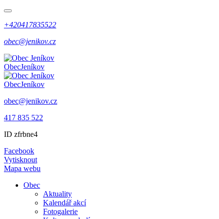
+420417835522
obec@jenikov.cz
Obec
Jeníkov
Obec
Jeníkov
obec@jenikov.cz
417 835 522
ID zfrbne4
Facebook
Vytisknout
Mapa webu
Obec
Aktuality
Kalendář akcí
Fotogalerie