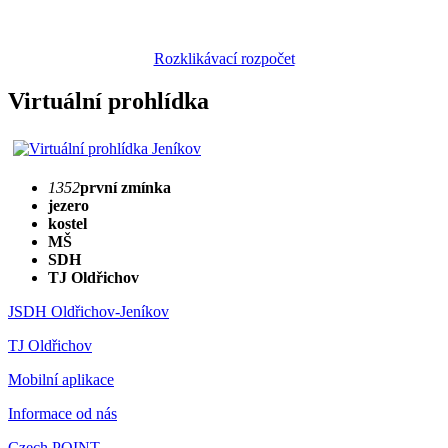
Rozklikávací rozpočet
Virtuální prohlídka
1352
první zmínka
jezero
kostel
MŠ
SDH
TJ Oldřichov
JSDH Oldřichov-Jeníkov
TJ Oldřichov
Mobilní aplikace
Informace od nás
Czech POINT