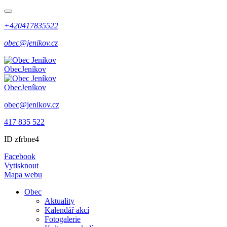
+420417835522
obec@jenikov.cz
Obec
Jeníkov
Obec
Jeníkov
obec@jenikov.cz
417 835 522
ID zfrbne4
Facebook
Vytisknout
Mapa webu
Obec
Aktuality
Kalendář akcí
Fotogalerie