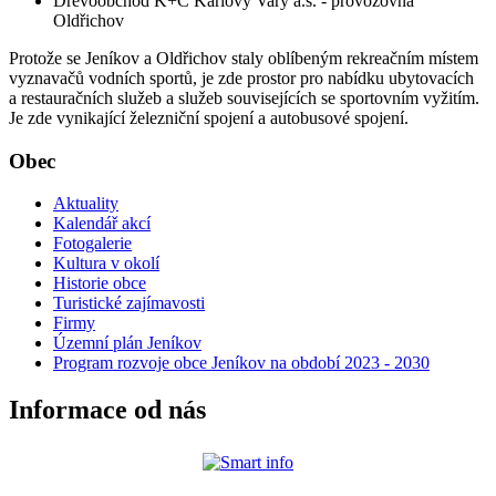
Dřevoobchod K+C Karlovy Vary a.s. - provozovna
Oldřichov
Protože se Jeníkov a Oldřichov staly oblíbeným rekreačním místem
vyznavačů vodních sportů, je zde prostor pro nabídku ubytovacích
a restauračních služeb a služeb souvisejících se sportovním vyžitím.
Je zde vynikající železniční spojení a autobusové spojení.
Obec
Aktuality
Kalendář akcí
Fotogalerie
Kultura v okolí
Historie obce
Turistické zajímavosti
Firmy
Územní plán Jeníkov
Program rozvoje obce Jeníkov na období 2023 - 2030
Informace od nás