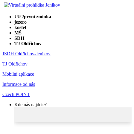
1352
první zmínka
jezero
kostel
MŠ
SDH
TJ Oldřichov
JSDH Oldřichov-Jeníkov
TJ Oldřichov
Mobilní aplikace
Informace od nás
Czech POINT
Kde nás najdete?