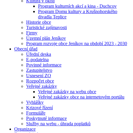
Kultura v okolí
Program kulturních akcí a kina - Duchcov
Program Domu kultury a Krušnohorského
divadla Teplice
Historie obce
Turistické zajímavosti
Firmy
Územní plán Jeníkov
Program rozvoje obce Jeníkov na období 2023 - 2030
Obecní úřad
Úřední deska
E-podatelna
Povinné informace
Zastupitelstvo
Usnesení ZO
Rozpočet obce
Veřejné zakázky
Veřejné zakázky na webu obce
Veřejné zakázky obce na internetovém portálu
Vyhlášky
Krizové řízení
Formuláře
Poskytnuté informace
Služby na webu - úhrada poplatků
Organizace