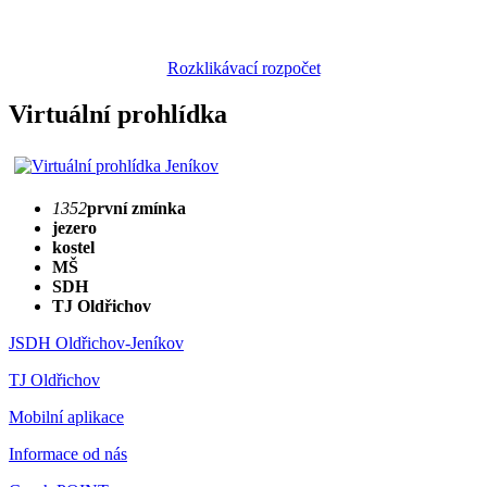
Rozklikávací rozpočet
Virtuální prohlídka
1352
první zmínka
jezero
kostel
MŠ
SDH
TJ Oldřichov
JSDH Oldřichov-Jeníkov
TJ Oldřichov
Mobilní aplikace
Informace od nás