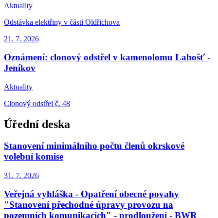
Aktuality
Odstávka elektřiny v části Oldřichova
21. 7.
2026
Oznámení: clonový odstřel v kamenolomu Lahošť -
Jeníkov
Aktuality
Clonový odstřel č. 48
Úřední deska
Stanovení minimálního počtu členů okrskové
volební komise
31. 7.
2026
Veřejná vyhláška - Opatření obecné povahy
"Stanovení přechodné úpravy provozu na
pozemních komunikacích" - prodloužení - BWR