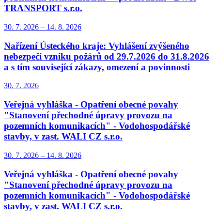
TRANSPORT s.r.o.
30. 7.
2026
–
14. 8.
2026
Nařízení Ústeckého kraje: Vyhlášení zvýšeného
nebezpečí vzniku požárů od 29.7.2026 do 31.8.2026
a s tím související zákazy, omezení a povinnosti
30. 7.
2026
Veřejná vyhláška - Opatření obecné povahy
"Stanovení přechodné úpravy provozu na
pozemních komunikacích" - Vodohospodářské
stavby, v zast. WALI CZ s.r.o.
30. 7.
2026
–
14. 8.
2026
Veřejná vyhláška - Opatření obecné povahy
"Stanovení přechodné úpravy provozu na
pozemních komunikacích" - Vodohospodářské
stavby, v zast. WALI CZ s.r.o.