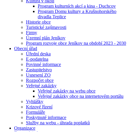
Kultura v okolí
Program kulturních akcí a kina - Duchcov
Program Domu kultury a Krušnohorského
divadla Teplice
Historie obce
Turistické zajímavosti
Firmy
Územní plán Jeníkov
Program rozvoje obce Jeníkov na období 2023 - 2030
Obecní úřad
Úřední deska
E-podatelna
Povinné informace
Zastupitelstvo
Usnesení ZO
Rozpočet obce
Veřejné zakázky
Veřejné zakázky na webu obce
Veřejné zakázky obce na internetovém portálu
Vyhlášky
Krizové řízení
Formuláře
Poskytnuté informace
Služby na webu - úhrada poplatků
Organizace