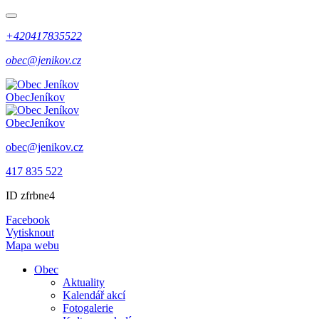
+420417835522
obec@jenikov.cz
Obec
Jeníkov
Obec
Jeníkov
obec@jenikov.cz
417 835 522
ID zfrbne4
Facebook
Vytisknout
Mapa webu
Obec
Aktuality
Kalendář akcí
Fotogalerie