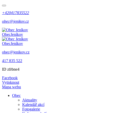
+420417835522
obec@jenikov.cz
Obec
Jeníkov
Obec
Jeníkov
obec@jenikov.cz
417 835 522
ID zfrbne4
Facebook
Vytisknout
Mapa webu
Obec
Aktuality
Kalendář akcí
Fotogalerie