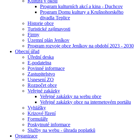
Kultura v okolí
Program kulturních akcí a kina - Duchcov
Program Domu kultury a Krušnohorského
divadla Teplice
Historie obce
Turistické zajímavosti
Firmy
Územní plán Jeníkov
Program rozvoje obce Jeníkov na období 2023 - 2030
Obecní úřad
Úřední deska
E-podatelna
Povinné informace
Zastupitelstvo
Usnesení ZO
Rozpočet obce
Veřejné zakázky
Veřejné zakázky na webu obce
Veřejné zakázky obce na internetovém portálu
Vyhlášky
Krizové řízení
Formuláře
Poskytnuté informace
Služby na webu - úhrada poplatků
Organizace