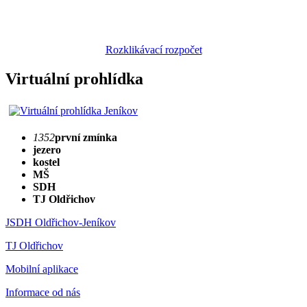
Rozklikávací rozpočet
Virtuální prohlídka
1352
první zmínka
jezero
kostel
MŠ
SDH
TJ Oldřichov
JSDH Oldřichov-Jeníkov
TJ Oldřichov
Mobilní aplikace
Informace od nás