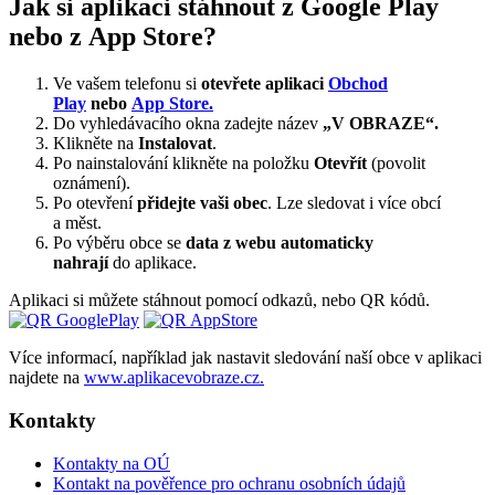
Jak si aplikaci stáhnout z Google Play
nebo z App Store?
Ve vašem telefonu si
otevřete aplikaci
Obchod
Play
nebo
App Store.
Do vyhledávacího okna zadejte název
„V OBRAZE“.
Klikněte na
Instalovat
.
Po nainstalování klikněte na položku
Otevřít
(povolit
oznámení).
Po otevření
přidejte vaši obec
. Lze sledovat i více obcí
a měst.
Po výběru obce se
data z webu automaticky
nahrají
do aplikace.
Aplikaci si můžete stáhnout pomocí odkazů, nebo QR kódů.
Více informací, například jak nastavit sledování naší obce v aplikaci
najdete na
www.aplikacevobraze.cz.
Kontakty
Kontakty na OÚ
Kontakt na pověřence pro ochranu osobních údajů