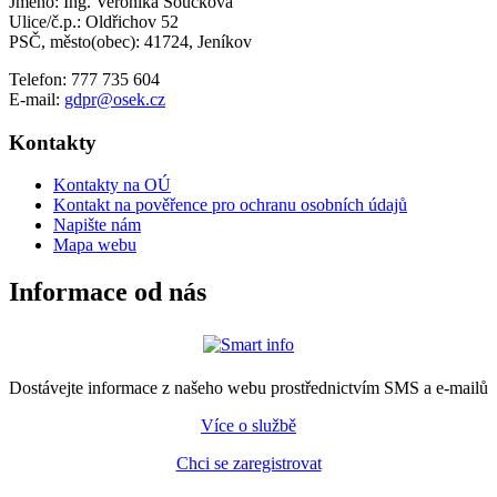
Jméno: Ing. Veronika Součková
Ulice/č.p.: Oldřichov 52
PSČ, město(obec): 41724, Jeníkov
Telefon: 777 735 604
E-mail:
gdpr@osek.cz
Kontakty
Kontakty na OÚ
Kontakt na pověřence pro ochranu osobních údajů
Napište nám
Mapa webu
Informace od nás
Dostávejte informace z našeho webu prostřednictvím SMS a e-mailů
Více o službě
Chci se zaregistrovat