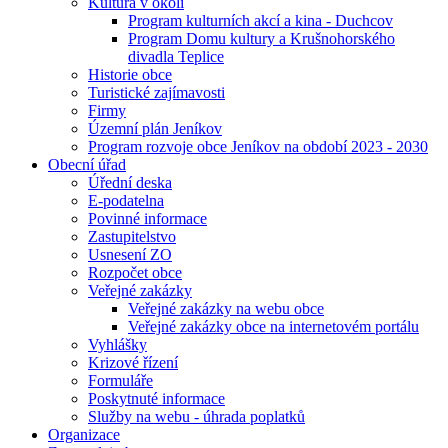
Kultura v okolí
Program kulturních akcí a kina - Duchcov
Program Domu kultury a Krušnohorského
divadla Teplice
Historie obce
Turistické zajímavosti
Firmy
Územní plán Jeníkov
Program rozvoje obce Jeníkov na období 2023 - 2030
Obecní úřad
Úřední deska
E-podatelna
Povinné informace
Zastupitelstvo
Usnesení ZO
Rozpočet obce
Veřejné zakázky
Veřejné zakázky na webu obce
Veřejné zakázky obce na internetovém portálu
Vyhlášky
Krizové řízení
Formuláře
Poskytnuté informace
Služby na webu - úhrada poplatků
Organizace