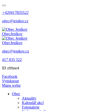
+420417835522
obec@jenikov.cz
Obec
Jeníkov
Obec
Jeníkov
obec@jenikov.cz
417 835 522
ID zfrbne4
Facebook
Vytisknout
Mapa webu
Obec
Aktuality
Kalendář akcí
Fotogalerie