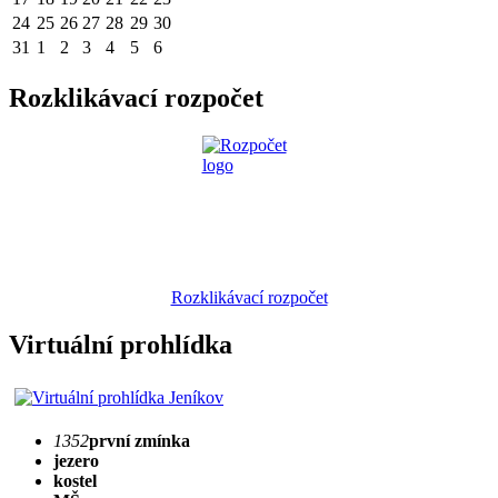
24
25
26
27
28
29
30
31
1
2
3
4
5
6
Rozklikávací rozpočet
Rozklikávací rozpočet
Virtuální prohlídka
1352
první zmínka
jezero
kostel