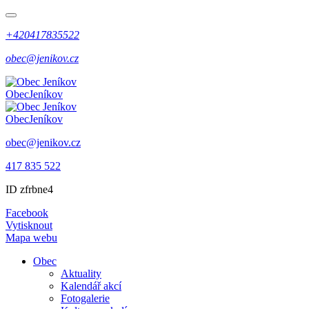
+420417835522
obec@jenikov.cz
Obec
Jeníkov
Obec
Jeníkov
obec@jenikov.cz
417 835 522
ID zfrbne4
Facebook
Vytisknout
Mapa webu
Obec
Aktuality
Kalendář akcí
Fotogalerie