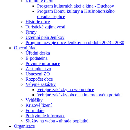
Kultura v okolí
Program kulturních akcí a kina - Duchcov
Program Domu kultury a Krušnohorského
divadla Teplice
Historie obce
Turistické zajímavosti
Firmy
Územní plán Jeníkov
Program rozvoje obce Jeníkov na období 2023 - 2030
Obecní úřad
Úřední deska
E-podatelna
Povinné informace
Zastupitelstvo
Usnesení ZO
Rozpočet obce
Veřejné zakázky
Veřejné zakázky na webu obce
Veřejné zakázky obce na internetovém portálu
Vyhlášky
Krizové řízení
Formuláře
Poskytnuté informace
Služby na webu - úhrada poplatků
Organizace