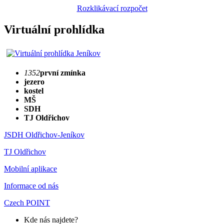
Rozklikávací rozpočet
Virtuální prohlídka
1352
první zmínka
jezero
kostel
MŠ
SDH
TJ Oldřichov
JSDH Oldřichov-Jeníkov
TJ Oldřichov
Mobilní aplikace
Informace od nás
Czech POINT
Kde nás najdete?