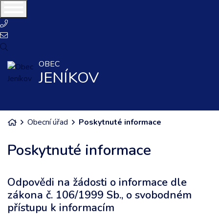
+420417835522
obec@jenikov.cz
OBEC
JENÍKOV
Úvodní stránka
Obecní úřad
Poskytnuté informace
Poskytnuté informace
Odpovědi na žádosti o informace dle
zákona č. 106/1999 Sb., o svobodném
přístupu k informacím