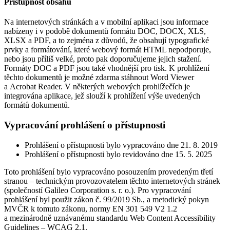
Přístupnost obsahu
Na internetových stránkách a v mobilní aplikaci jsou informace
nabízeny i v podobě dokumentů formátu DOC, DOCX, XLS,
XLSX a PDF, a to zejména z důvodů, že obsahují typografické
prvky a formátování, které webový formát HTML nepodporuje,
nebo jsou příliš velké, proto pak doporučujeme jejich stažení.
Formáty DOC a PDF jsou také vhodnější pro tisk. K prohlížení
těchto dokumentů je možné zdarma stáhnout Word Viewer
a Acrobat Reader. V některých webových prohlížečích je
integrována aplikace, jež slouží k prohlížení výše uvedených
formátů dokumentů.
Vypracování prohlášení o přístupnosti
Prohlášení o přístupnosti bylo vypracováno dne 21. 8. 2019
Prohlášení o přístupnosti bylo revidováno dne 15. 5. 2025
Toto prohlášení bylo vypracováno posouzením provedeným třetí
stranou – technickým provozovatelem těchto internetových stránek
(společností Galileo Corporation s. r. o.). Pro vypracování
prohlášení byl použit zákon č. 99/2019 Sb., a metodický pokyn
MVČR k tomuto zákonu, normy EN 301 549 V2 1.2
a mezinárodně uznávanému standardu Web Content Accessibility
Guidelines – WCAG 2.1.