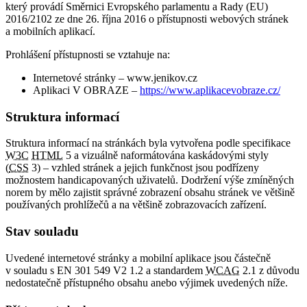
který provádí Směrnici Evropského parlamentu a Rady (EU)
2016/2102 ze dne 26. října 2016 o přístupnosti webových stránek
a mobilních aplikací.
Prohlášení přístupnosti se vztahuje na:
Internetové stránky – www.jenikov.cz
Aplikaci V OBRAZE –
https://www.aplikacevobraze.cz/
Struktura informací
Struktura informací na stránkách byla vytvořena podle specifikace
W3C
HTML
5 a vizuálně naformátována kaskádovými styly
(
CSS
3) – vzhled stránek a jejich funkčnost jsou podřízeny
možnostem handicapovaných uživatelů. Dodržení výše zmíněných
norem by mělo zajistit správné zobrazení obsahu stránek ve většině
používaných prohlížečů a na většině zobrazovacích zařízení.
Stav souladu
Uvedené internetové stránky a mobilní aplikace jsou částečně
v souladu s EN 301 549 V2 1.2 a standardem
WCAG
2.1 z důvodu
nedostatečně přístupného obsahu anebo výjimek uvedených níže.