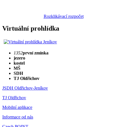
Rozklikávací rozpočet
Virtuální prohlídka
1352
první zmínka
jezero
kostel
MŠ
SDH
TJ Oldřichov
JSDH Oldřichov-Jeníkov
TJ Oldřichov
Mobilní aplikace
Informace od nás
Czech POINT