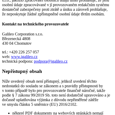
s.r.o., jakožto zpracovatel osobních údajů tímto prohlašuje, že jsou
osobní údaje zpracovávané v jí provozovaném redakčním systému
dostatečně zabezpečeny proti ztrátě a úniku a zároveň prohlašuje,
že neposkytuje žádné zpřístupněné osobní údaje třetím osobám.
Kontakt na technického provozovatele
Galileo Corporation s.r.o.
Březenecká 4808
430 04 Chomutov
tel.: +420 226 257 057
web:
www.igalileo.cz
technická podpora:
podpora@igalileo.cz
Nepřístupný obsah
Níže uvedený obsah není přístupný, jelikož uvedení těchto
nedostatků do souladu se zákonem a s pravidly přístupnosti by
v tomto případě bylo pro provozovatele finančně náročné, takže
podle § 7 zákona 99/2019 Sb. toto není dodatečně upravováno a je
dočasně uplatňována výjimka z důvodu nepřiměřené zátěže
ve smyslu článku 5 směrnice (EU) 2016/2102.
některé PDF dokumenty na webových stránkách nemají