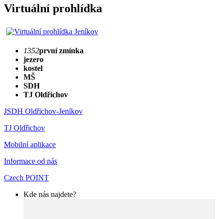
Virtuální prohlídka
1352
první zmínka
jezero
kostel
MŠ
SDH
TJ Oldřichov
JSDH Oldřichov-Jeníkov
TJ Oldřichov
Mobilní aplikace
Informace od nás
Czech POINT
Kde nás najdete?