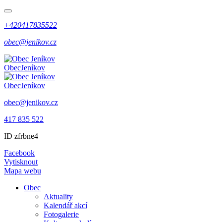
+420417835522
obec@jenikov.cz
Obec
Jeníkov
Obec
Jeníkov
obec@jenikov.cz
417 835 522
ID zfrbne4
Facebook
Vytisknout
Mapa webu
Obec
Aktuality
Kalendář akcí
Fotogalerie