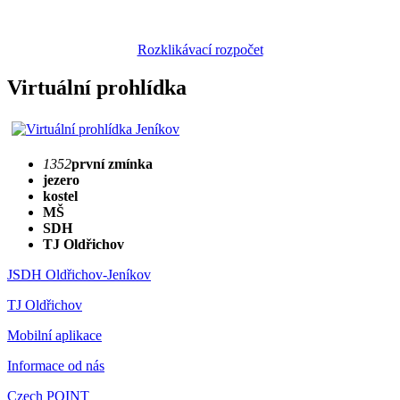
Rozklikávací rozpočet
Virtuální prohlídka
1352
první zmínka
jezero
kostel
MŠ
SDH
TJ Oldřichov
JSDH Oldřichov-Jeníkov
TJ Oldřichov
Mobilní aplikace
Informace od nás
Czech POINT