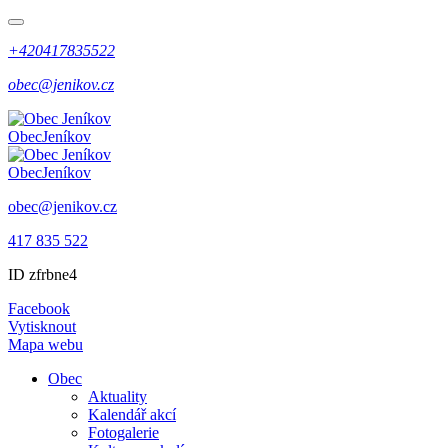
+420417835522
obec@jenikov.cz
Obec
Jeníkov
Obec
Jeníkov
obec@jenikov.cz
417 835 522
ID zfrbne4
Facebook
Vytisknout
Mapa webu
Obec
Aktuality
Kalendář akcí
Fotogalerie