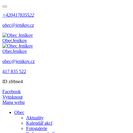
+420417835522
obec@jenikov.cz
Obec
Jeníkov
Obec
Jeníkov
obec@jenikov.cz
417 835 522
ID zfrbne4
Facebook
Vytisknout
Mapa webu
Obec
Aktuality
Kalendář akcí
Fotogalerie