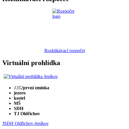
Rozklikávací rozpočet
Virtuální prohlídka
1352
první zmínka
jezero
kostel
MŠ
SDH
TJ Oldřichov
JSDH Oldřichov-Jeníkov