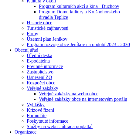
Kultura v okolí
Program kulturních akcí a kina - Duchcov
Program Domu kultury a Krušnohorského
divadla Teplice
Historie obce
Turistické zajímavosti
Firmy
Územní plán Jeníkov
Program rozvoje obce Jeníkov na období 2023 - 2030
Obecní úřad
Úřední deska
E-podatelna
Povinné informace
Zastupitelstvo
Usnesení ZO
Rozpočet obce
Veřejné zakázky
Veřejné zakázky na webu obce
Veřejné zakázky obce na internetovém portálu
Vyhlášky
Krizové řízení
Formuláře
Poskytnuté informace
Služby na webu - úhrada poplatků
Organizace