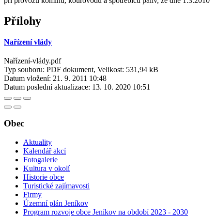
při provozu komínů, kouřovodů a spotřebičů paliv, ze dne 1.3.2010
Přílohy
Nařízení vlády
Nařízení-vlády.pdf
Typ souboru: PDF dokument, Velikost: 531,94 kB
Datum vložení:
21. 9. 2011 10:48
Datum poslední aktualizace:
13. 10. 2020 10:51
Obec
Aktuality
Kalendář akcí
Fotogalerie
Kultura v okolí
Historie obce
Turistické zajímavosti
Firmy
Územní plán Jeníkov
Program rozvoje obce Jeníkov na období 2023 - 2030