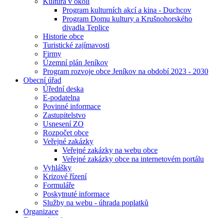
Kultura v okolí
Program kulturních akcí a kina - Duchcov
Program Domu kultury a Krušnohorského
divadla Teplice
Historie obce
Turistické zajímavosti
Firmy
Územní plán Jeníkov
Program rozvoje obce Jeníkov na období 2023 - 2030
Obecní úřad
Úřední deska
E-podatelna
Povinné informace
Zastupitelstvo
Usnesení ZO
Rozpočet obce
Veřejné zakázky
Veřejné zakázky na webu obce
Veřejné zakázky obce na internetovém portálu
Vyhlášky
Krizové řízení
Formuláře
Poskytnuté informace
Služby na webu - úhrada poplatků
Organizace