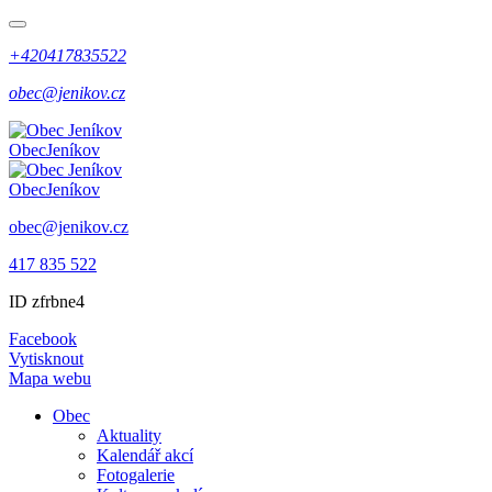
+420417835522
obec@jenikov.cz
Obec
Jeníkov
Obec
Jeníkov
obec@jenikov.cz
417 835 522
ID zfrbne4
Facebook
Vytisknout
Mapa webu
Obec
Aktuality
Kalendář akcí
Fotogalerie