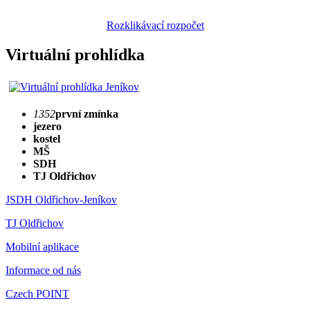
Rozklikávací rozpočet
Virtuální prohlídka
1352
první zmínka
jezero
kostel
MŠ
SDH
TJ Oldřichov
JSDH Oldřichov-Jeníkov
TJ Oldřichov
Mobilní aplikace
Informace od nás
Czech POINT