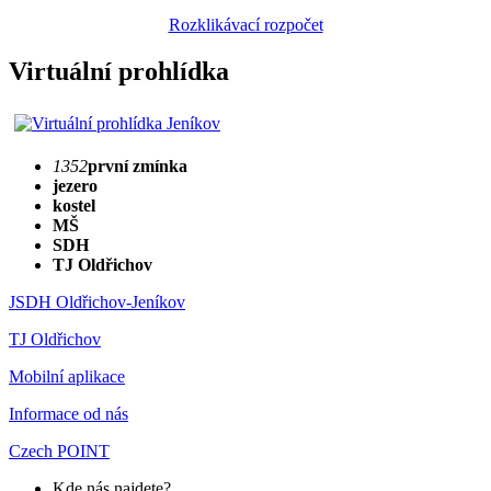
Rozklikávací rozpočet
Virtuální prohlídka
1352
první zmínka
jezero
kostel
MŠ
SDH
TJ Oldřichov
JSDH Oldřichov-Jeníkov
TJ Oldřichov
Mobilní aplikace
Informace od nás
Czech POINT
Kde nás najdete?