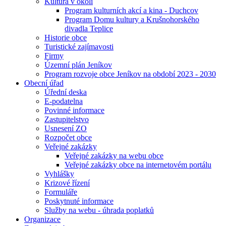
Kultura v okolí
Program kulturních akcí a kina - Duchcov
Program Domu kultury a Krušnohorského
divadla Teplice
Historie obce
Turistické zajímavosti
Firmy
Územní plán Jeníkov
Program rozvoje obce Jeníkov na období 2023 - 2030
Obecní úřad
Úřední deska
E-podatelna
Povinné informace
Zastupitelstvo
Usnesení ZO
Rozpočet obce
Veřejné zakázky
Veřejné zakázky na webu obce
Veřejné zakázky obce na internetovém portálu
Vyhlášky
Krizové řízení
Formuláře
Poskytnuté informace
Služby na webu - úhrada poplatků
Organizace