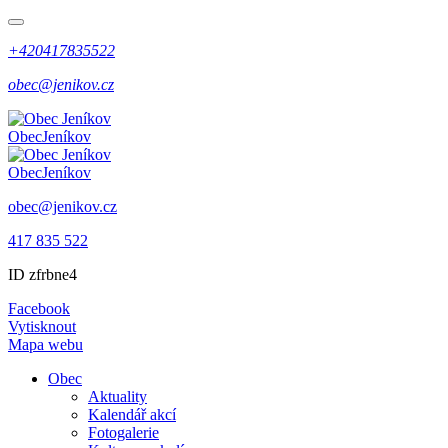
+420417835522
obec@jenikov.cz
Obec
Jeníkov
Obec
Jeníkov
obec@jenikov.cz
417 835 522
ID zfrbne4
Facebook
Vytisknout
Mapa webu
Obec
Aktuality
Kalendář akcí
Fotogalerie