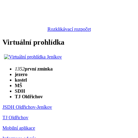
Rozklikávací rozpočet
Virtuální prohlídka
1352
první zmínka
jezero
kostel
MŠ
SDH
TJ Oldřichov
JSDH Oldřichov-Jeníkov
TJ Oldřichov
Mobilní aplikace