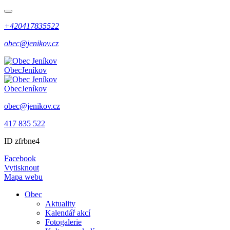
+420417835522
obec@jenikov.cz
Obec
Jeníkov
Obec
Jeníkov
obec@jenikov.cz
417 835 522
ID zfrbne4
Facebook
Vytisknout
Mapa webu
Obec
Aktuality
Kalendář akcí
Fotogalerie