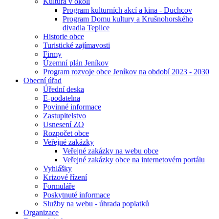
Kultura v okolí
Program kulturních akcí a kina - Duchcov
Program Domu kultury a Krušnohorského
divadla Teplice
Historie obce
Turistické zajímavosti
Firmy
Územní plán Jeníkov
Program rozvoje obce Jeníkov na období 2023 - 2030
Obecní úřad
Úřední deska
E-podatelna
Povinné informace
Zastupitelstvo
Usnesení ZO
Rozpočet obce
Veřejné zakázky
Veřejné zakázky na webu obce
Veřejné zakázky obce na internetovém portálu
Vyhlášky
Krizové řízení
Formuláře
Poskytnuté informace
Služby na webu - úhrada poplatků
Organizace