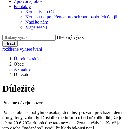
Zpravodaj obce
Kontakty
Kontakty na OÚ
Kontakt na pověřence pro ochranu osobních údajů
Napište nám
Mapa webu
Hledaný výraz
Hledat
rozšířené vyhledávání
Úvodní stránka
Obec
Aktuality
Důležité
Důležité
Prosíme dávejte pozor
Po naší obci se pohybuje osoba, která bez pozvání prochází lidem
domy, byty, zahrady. Dostali jsme informaci od několika lidí, že je
včera 20.6.2024 dopoledne tato nezvaná žena navštívila. Když je
tato osoba "načapána", tvrdí, že hledá jakousi paní.