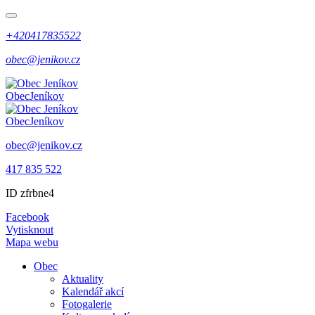
+420417835522
obec@jenikov.cz
Obec
Jeníkov
Obec
Jeníkov
obec@jenikov.cz
417 835 522
ID zfrbne4
Facebook
Vytisknout
Mapa webu
Obec
Aktuality
Kalendář akcí
Fotogalerie