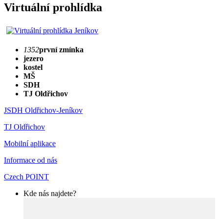
Virtuální prohlídka
1352
první zmínka
jezero
kostel
MŠ
SDH
TJ Oldřichov
JSDH Oldřichov-Jeníkov
TJ Oldřichov
Mobilní aplikace
Informace od nás
Czech POINT
Kde nás najdete?