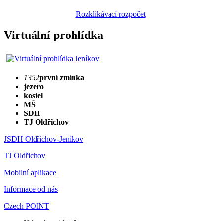
Rozklikávací rozpočet
Virtuální prohlídka
1352
první zmínka
jezero
kostel
MŠ
SDH
TJ Oldřichov
JSDH Oldřichov-Jeníkov
TJ Oldřichov
Mobilní aplikace
Informace od nás
Czech POINT