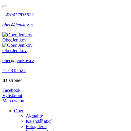
+420417835522
obec@jenikov.cz
Obec
Jeníkov
Obec
Jeníkov
obec@jenikov.cz
417 835 522
ID zfrbne4
Facebook
Vytisknout
Mapa webu
Obec
Aktuality
Kalendář akcí
Fotogalerie