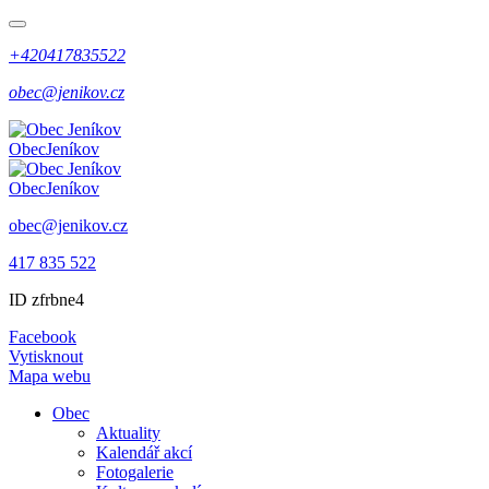
+420417835522
obec@jenikov.cz
Obec
Jeníkov
Obec
Jeníkov
obec@jenikov.cz
417 835 522
ID zfrbne4
Facebook
Vytisknout
Mapa webu
Obec
Aktuality
Kalendář akcí
Fotogalerie