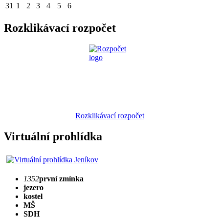
31
1
2
3
4
5
6
Rozklikávací rozpočet
Rozklikávací rozpočet
Virtuální prohlídka
1352
první zmínka
jezero
kostel
MŠ
SDH