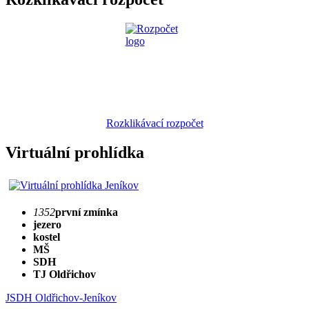
Rozklikávací rozpočet
Virtuální prohlídka
1352
první zmínka
jezero
kostel
MŠ
SDH
TJ Oldřichov
JSDH Oldřichov-Jeníkov