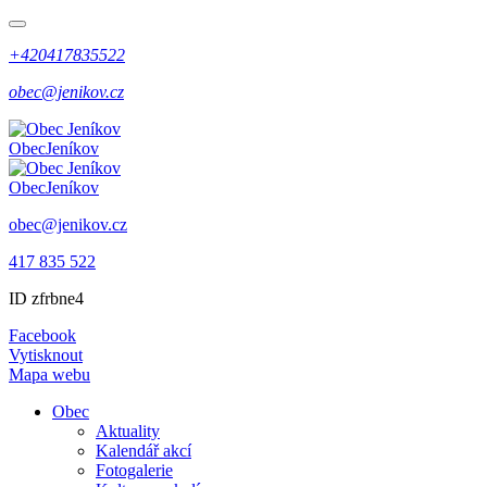
+420417835522
obec@jenikov.cz
Obec
Jeníkov
Obec
Jeníkov
obec@jenikov.cz
417 835 522
ID zfrbne4
Facebook
Vytisknout
Mapa webu
Obec
Aktuality
Kalendář akcí
Fotogalerie