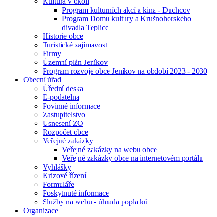
Kultura v okolí
Program kulturních akcí a kina - Duchcov
Program Domu kultury a Krušnohorského
divadla Teplice
Historie obce
Turistické zajímavosti
Firmy
Územní plán Jeníkov
Program rozvoje obce Jeníkov na období 2023 - 2030
Obecní úřad
Úřední deska
E-podatelna
Povinné informace
Zastupitelstvo
Usnesení ZO
Rozpočet obce
Veřejné zakázky
Veřejné zakázky na webu obce
Veřejné zakázky obce na internetovém portálu
Vyhlášky
Krizové řízení
Formuláře
Poskytnuté informace
Služby na webu - úhrada poplatků
Organizace