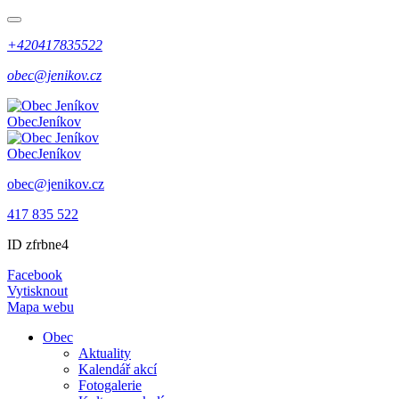
+420417835522
obec@jenikov.cz
Obec
Jeníkov
Obec
Jeníkov
obec@jenikov.cz
417 835 522
ID zfrbne4
Facebook
Vytisknout
Mapa webu
Obec
Aktuality
Kalendář akcí
Fotogalerie