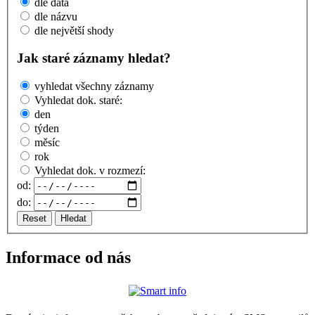
dle data
dle názvu
dle největší shody
Jak staré záznamy hledat?
vyhledat všechny záznamy
Vyhledat dok. staré:
den
týden
měsíc
rok
Vyhledat dok. v rozmezí:
od:
do:
Reset
Hledat
Informace od nás