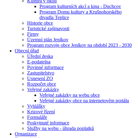
Kultura v okolí
Program kulturních akcí a kina - Duchcov
Program Domu kultury a Krušnohorského
divadla Teplice
Historie obce
Turistické zajímavosti
Firmy
Územní plán Jeníkov
Program rozvoje obce Jeníkov na období 2023 - 2030
Obecní úřad
Úřední deska
E-podatelna
Povinné informace
Zastupitelstvo
Usnesení ZO
Rozpočet obce
Veřejné zakázky
Veřejné zakázky na webu obce
Veřejné zakázky obce na internetovém portálu
Vyhlášky
Krizové řízení
Formuláře
Poskytnuté informace
Služby na webu - úhrada poplatků
Organizace