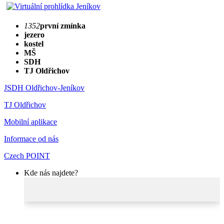
1352
první zmínka
jezero
kostel
MŠ
SDH
TJ Oldřichov
JSDH Oldřichov-Jeníkov
TJ Oldřichov
Mobilní aplikace
Informace od nás
Czech POINT
Kde nás najdete?